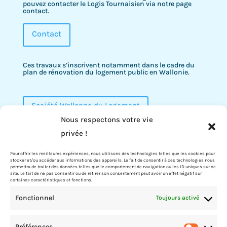
pouvez contacter le Logis Tournaisien via notre page
contact.
Contact
Ces travaux s’inscrivent notamment dans le cadre du
plan de rénovation du logement public en Wallonie.
Société Wallonne du Logement
Nous respectons votre vie
privée !
Pour offrir les meilleures expériences, nous utilisons des technologies telles que les cookies pour
stocker et/ou accéder aux informations des appareils. Le fait de consentir à ces technologies nous
permettra de traiter des données telles que le comportement de navigation ou les ID uniques sur ce
site. Le fait de ne pas consentir ou de retirer son consentement peut avoir un effet négatif sur
Le Logis Tournaisien
certaines caractéristiques et fonctions.
Le Logis Tournaisien est l’une des 62 Sociétés de Logement
Fonctionnel
Toujours activé
de Service Public (S.L.S.P.) en Région Wallonne. Les S.L.S.P.
sont des personnes morales de droit public constituées
sous la formes de sociétés à responsabilité limitée (S.R.L.).
Elles sont régies par le Code Wallon du logement et de
Préférences