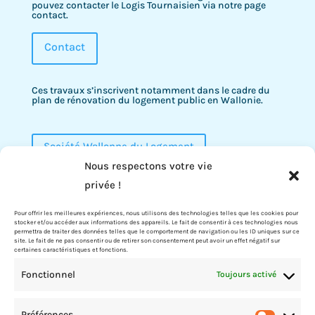
pouvez contacter le Logis Tournaisien via notre page
contact.
Contact
Ces travaux s’inscrivent notamment dans le cadre du
plan de rénovation du logement public en Wallonie.
Société Wallonne du Logement
Nous respectons votre vie
privée !
Pour offrir les meilleures expériences, nous utilisons des technologies telles que les cookies pour
stocker et/ou accéder aux informations des appareils. Le fait de consentir à ces technologies nous
permettra de traiter des données telles que le comportement de navigation ou les ID uniques sur ce
site. Le fait de ne pas consentir ou de retirer son consentement peut avoir un effet négatif sur
Le Logis Tournaisien
certaines caractéristiques et fonctions.
Le Logis Tournaisien est l’une des 62 Sociétés de Logement
Fonctionnel
Toujours activé
de Service Public (S.L.S.P.) en Région Wallonne. Les S.L.S.P.
sont des personnes morales de droit public constituées
sous la formes de sociétés à responsabilité limitée (S.R.L.).
Elles sont régies par le Code Wallon du logement et de
Préférences